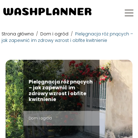
Strona główna
/
Dom i ogród
/
Pielęgnacja róż pnących –
jak zapewnić im zdrowy wzrost i obfite kwitnienie
Pielęgnacja róż pnących
– jak zapewnić im
zdrowy wzrost i obfite
kwitnienie
Dom i ogród