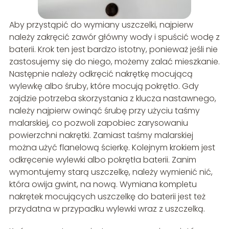
Aby przystąpić do wymiany uszczelki, najpierw
należy zakręcić zawór główny wody i spuścić wodę z
baterii. Krok ten jest bardzo istotny, ponieważ jeśli nie
zastosujemy się do niego, możemy zalać mieszkanie.
Następnie należy odkręcić nakrętkę mocującą
wylewkę albo śruby, które mocują pokrętło. Gdy
zajdzie potrzeba skorzystania z klucza nastawnego,
należy najpierw owinąć śrubę przy użyciu taśmy
malarskiej, co pozwoli zapobiec zarysowaniu
powierzchni nakrętki. Zamiast taśmy malarskiej
można użyć flanelową ścierkę. Kolejnym krokiem jest
odkręcenie wylewki albo pokrętła baterii. Zanim
wymontujemy starą uszczelkę, należy wymienić nić,
która owija gwint, na nową. Wymiana kompletu
nakrętek mocujących uszczelkę do baterii jest też
przydatna w przypadku wylewki wraz z uszczelką.