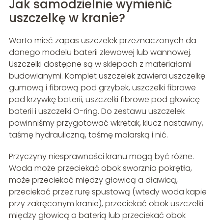
Jak samodzielnie wymienić
uszczelkę w kranie?
Warto mieć zapas uszczelek przeznaczonych da
danego modelu baterii zlewowej lub wannowej.
Uszczelki dostępne są w sklepach z materiałami
budowlanymi. Komplet uszczelek zawiera uszczelkę
gumową i fibrową pod grzybek, uszczelki fibrowe
pod krzywkę baterii, uszczelki fibrowe pod głowicę
baterii i uszczelki O-ring. Do zestawu uszczelek
powinniśmy przygotować wkrętak, klucz nastawny,
taśmę hydrauliczną, taśmę malarską i nić.
Przyczyny niesprawności kranu mogą być różne.
Woda może przeciekać obok sworznia pokrętła,
może przeciekać między głowicą a dławicą,
przeciekać przez rurę spustową (wtedy woda kapie
przy zakręconym kranie), przeciekać obok uszczelki
między głowicą a baterią lub przeciekać obok