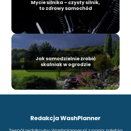
Mycie silnika – czysty silnik,
to zdrowy samochód
Jak samodzielnie zrobić
skalniak w ogrodzie
Redakcja WashPlanner
Zespół redakcyjny Washplanner.pl z pasją zgłębia