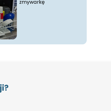
zmywarkę
ji?