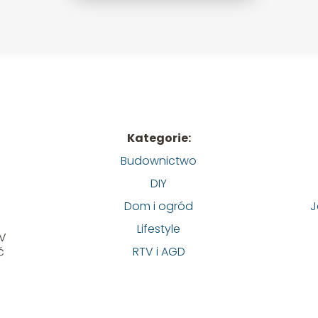
Kategorie:
Budownictwo
DIY
Dom i ogród
J
z
Lifestyle
TV
ć
RTV i AGD