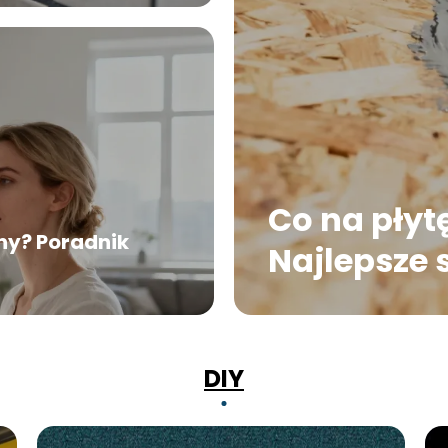
Co na płyt
any? Poradnik
Najlepsze
zabezpiecz
DIY