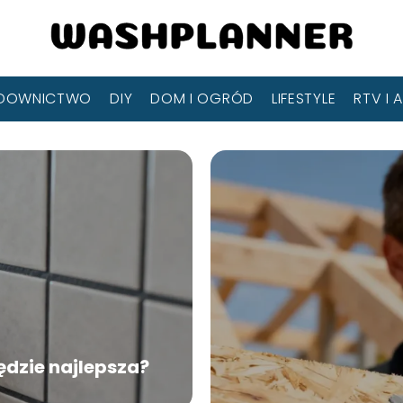
DOWNICTWO
DIY
DOM I OGRÓD
LIFESTYLE
RTV I 
ędzie najlepsza?