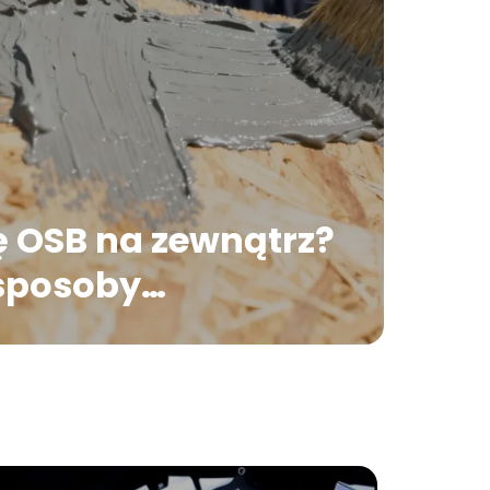
ę OSB na zewnątrz?
 sposoby
enia